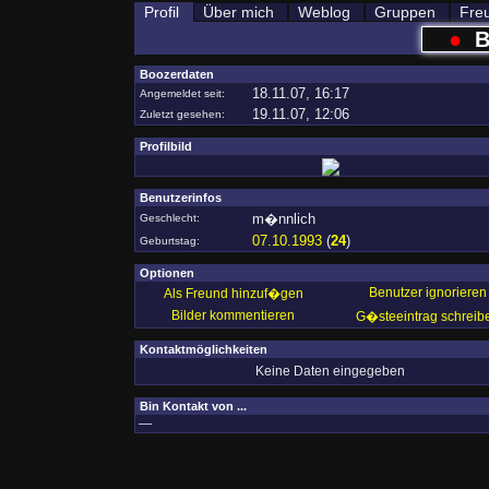
Profil
Über mich
Weblog
Gruppen
Fre
●
B
Boozerdaten
18.11.07, 16:17
Angemeldet seit:
19.11.07, 12:06
Zuletzt gesehen:
Profilbild
Benutzerinfos
m�nnlich
Geschlecht:
07.10.1993
(
24
)
Geburtstag:
Optionen
Benutzer ignorieren
Als Freund hinzuf�gen
Bilder kommentieren
G�steeintrag schreib
Kontaktmöglichkeiten
Keine Daten eingegeben
Bin Kontakt von ...
—