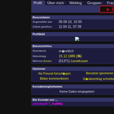
Profil
Über mich
Weblog
Gruppen
Fre
●
Boozerdaten
06.09.10, 15:50
Angemeldet seit:
11.04.11, 07:39
Zuletzt gesehen:
Profilbild
Benutzerinfos
m�nnlich
Geschlecht:
15.12.1989
(
36
)
Geburtstag:
(51371)
Leverkusen
Wohnort
(
Karte
)
:
Optionen
Benutzer ignorieren
Als Freund hinzuf�gen
Bilder kommentieren
G�steeintrag schreib
Kontaktmöglichkeiten
Keine Daten eingegeben
Bin Kontakt von ...
christina977
,
HaMMa