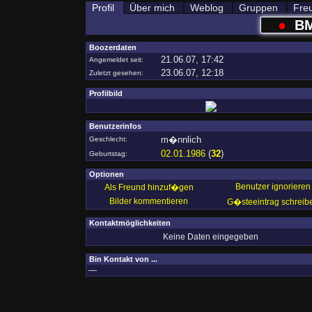
Profil
Über mich
Weblog
Gruppen
Fre
●
B
Boozerdaten
21.06.07, 17:42
Angemeldet seit:
23.06.07, 12:18
Zuletzt gesehen:
Profilbild
Benutzerinfos
m�nnlich
Geschlecht:
02.01.1986
(
32
)
Geburtstag:
Optionen
Benutzer ignorieren
Als Freund hinzuf�gen
Bilder kommentieren
G�steeintrag schreib
Kontaktmöglichkeiten
Keine Daten eingegeben
Bin Kontakt von ...
—