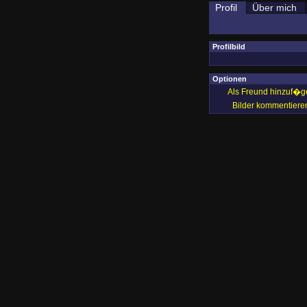
Profil
Über mich
Profilbild
Optionen
Als Freund hinzuf�g
Bilder kommentiere