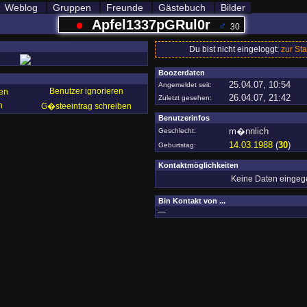
Weblog
Gruppen
Freunde
Gästebuch
Bilder
●
Apfel1337pGRul0r
♂
30
Du bist nicht eingeloggt:
zur Sta
Boozerdaten
25.04.07, 10:54
Angemeldet seit:
Benutzer ignorieren
en
26.04.07, 21:42
Zuletzt gesehen:
n
G�steeintrag schreiben
Benutzerinfos
m�nnlich
Geschlecht:
14.03.1988
(
30
)
Geburtstag:
Kontaktmöglichkeiten
Keine Daten einge
Bin Kontakt von ...
—