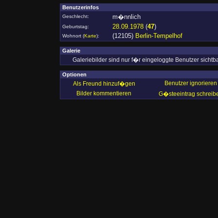
Benutzerinfos
m�nnlich
Geschlecht:
28.09.1978
(
47
)
Geburtstag:
(12105)
Berlin-Tempelhof
Wohnort
(
Karte
)
:
Galerie
Galeriebilder sind nur f�r eingeloggte Benutzer sichtba
Optionen
Benutzer ignorieren
Als Freund hinzuf�gen
Bilder kommentieren
G�steeintrag schreib