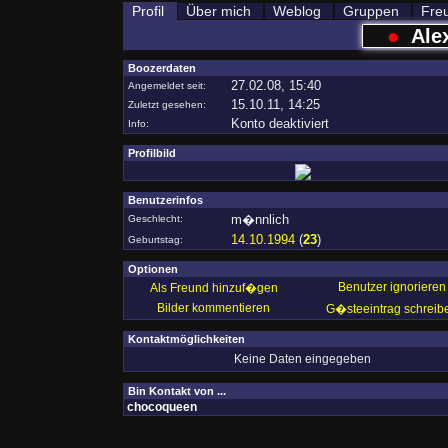
Profil
Über mich
Weblog
Gruppen
Fre
●
Ale
Boozerdaten
27.02.08, 15:40
Angemeldet seit:
15.10.11, 14:25
Zuletzt gesehen:
Konto deaktiviert
Info:
Profilbild
Benutzerinfos
m�nnlich
Geschlecht:
14.10.1994
(
23
)
Geburtstag:
Optionen
Benutzer ignorieren
Als Freund hinzuf�gen
Bilder kommentieren
G�steeintrag schreib
Kontaktmöglichkeiten
Keine Daten eingegeben
Bin Kontakt von ...
chocoqueen