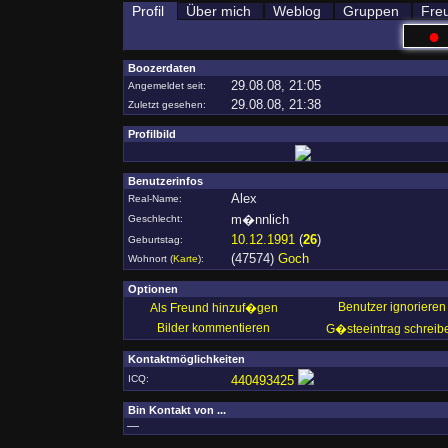
Profil
Über mich
Weblog
Gruppen
Fre
●
Boozerdaten
29.08.08, 21:05
Angemeldet seit:
29.08.08, 21:38
Zuletzt gesehen:
Profilbild
Benutzerinfos
Alex
Real-Name:
m�nnlich
Geschlecht:
10.12.1991
(
26
)
Geburtstag:
(47574)
Goch
Wohnort
(
Karte
)
:
Optionen
Benutzer ignorieren
Als Freund hinzuf�gen
Bilder kommentieren
G�steeintrag schreib
Kontaktmöglichkeiten
ICQ:
440493425
Bin Kontakt von ...
—