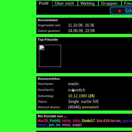
Profil
Über mich
Weblog
Gruppen
Fre
●
50
Boozerdaten
11.10.08, 16:36
Angemeldet seit:
24.06.09, 22:09
Zuletzt gesehen:
Top-Freunde
Benutzerinfos
martin
Real-Name:
m�nnlich
Geschlecht:
16.12.1993
(
24
)
Geburtstag:
Single: suche SIE
Status:
(46446)
emmerich
Wohnort
(
Karte
)
:
Bin Kontakt von ...
Mar25
,
Pati45
,
Hello_kitty
,
Dodo17
,
liza-619-ist-on
,
opa-h
hoper
,
jun_ior
,
miss_angel