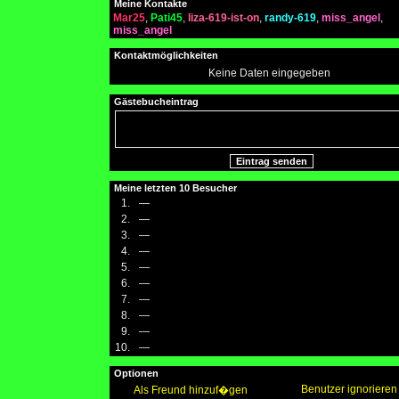
Meine Kontakte
Mar25
,
Pati45
,
liza-619-ist-on
,
randy-619
,
miss_angel
,
miss_angel
Kontaktmöglichkeiten
Keine Daten eingegeben
Gästebucheintrag
Meine letzten 10 Besucher
1.
—
2.
—
3.
—
4.
—
5.
—
6.
—
7.
—
8.
—
9.
—
10.
—
Optionen
Benutzer ignorieren
Als Freund hinzuf�gen