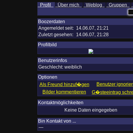
Profil
Über mich
Weblog
Gruppen
Boozerdaten
Angemeldet seit:
14.06.07, 21:21
Zuletzt gesehen:
14.06.07, 21:28
Profilbild
Benutzerinfos
Geschlecht:
weiblich
Optionen
Benutzer ignorie
Als Freund hinzuf�gen
Bilder kommentieren
G�steeintrag schr
Kontaktmöglichkeiten
Keine Daten eingegeben
Bin Kontakt von ...
—