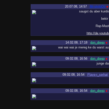
20.07.08, 14:57
Mr-styloOo
●
saugst du aber kurdi
bekir
Rap-Mast
http://de.yout
14.02.08, 17:18
don_diego
●
wai wai wai je mereg ke du warst au
09.02.08, 16:56
don_diego
●
junge da
09.02.08, 16:54
Playe-r_serhat
09.02.08, 16:54
don_diego
●