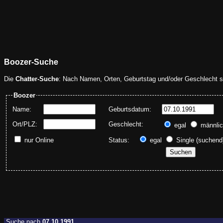
Boozer-Suche
Die
Chatter-Suche
: Nach Namen, Orten, Geburtstag und/oder Geschlecht s
Boozer
Name:
Geburtsdatum:
A
Ort/PLZ:
Geschlecht:
egal
männli
nur Online
Status:
egal
Single (suchen
Suche nach
07.10.1991