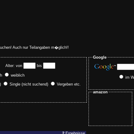
uchen! Auch nur Teilangaben m�glich!!
Google
lter: von
bis
ch
weiblich
im 
d)
Single (nicht suchend)
Vergeben etc.
amazon
2
Ergebnisse