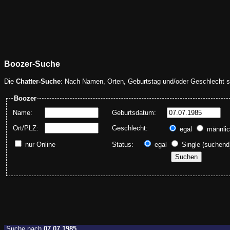
Boozer-Suche
Die
Chatter-Suche
: Nach Namen, Orten, Geburtstag und/oder Geschlecht s
Boozer
Name:
Geburtsdatum:
A
Ort/PLZ:
Geschlecht:
egal
männli
nur Online
Status:
egal
Single (suchen
Suche nach
07.07.1985