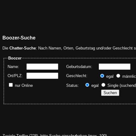
Boozer-Suche
Die
Chatter-Suche
: Nach Namen, Orten, Geburtstag und/oder Geschlecht s
Boozer
Name:
Geburtsdatum:
A
Ort/PLZ:
Geschlecht:
egal
männli
nur Online
Status:
egal
Single (suchen
Zuviele Treffer (228), bitte Suche einschr�nken (max. 100)