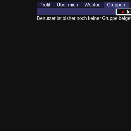
Profil
Über mich
Weblog
Gruppen
●
fe
Benutzer ist bisher noch keiner Gruppe beiget