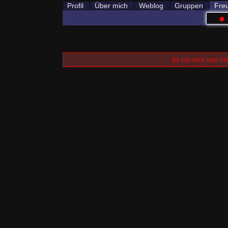
Profil
Über mich
Weblog
Gruppen
Fre
●
Es hat noch kein Fr