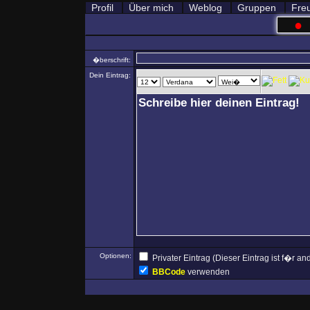
Profil
Über mich
Weblog
Gruppen
Fre
●
�berschrift:
Dein Eintrag:
Optionen:
Privater Eintrag (Dieser Eintrag ist f�r 
BBCode
verwenden