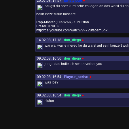
20.07.08, 14:57
Mr-styloOo
●
saugst du aber kurdische collegen an das weist du da
bekir Bozz zutun hast ere
Rap-Master (Out-WAR) KurDistan
ErsTer TRACK
http://de.youtube.com/watch?v=7V8faosmShk
14.02.08, 17:18
don_diego
●
wai wai wai je mereg ke du warst auf sein konzert w
09.02.08, 16:56
don_diego
●
junge das hatte ich schon vorher yau
09.02.08, 16:54
Playe-r_serhat
●
was los?
09.02.08, 16:54
don_diego
●
sicher