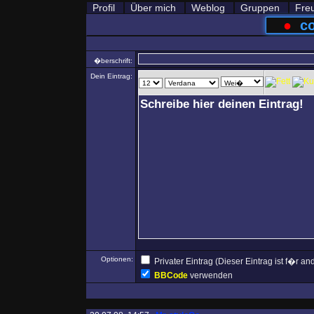
Profil
Über mich
Weblog
Gruppen
Fre
●
co
�berschrift:
Dein Eintrag:
Optionen:
Privater Eintrag (Dieser Eintrag ist f�r 
BBCode
verwenden