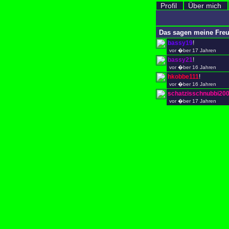
Profil
Über mich
Das sagen meine Fre
bassy19
!
vor �ber 17 Jahren
bassy21
!
vor �ber 16 Jahren
hkobbe111
!
vor �ber 16 Jahren
schatzisschnubbi20
vor �ber 17 Jahren