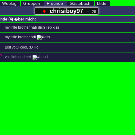
Weblog
Gruppen
Freunde
Gästebuch
Bilder
●
chrisiboy97
♂
28
unde (4) �ber mich:
my little brother hab dich lieb kiss
my little brother hdl
Bist voOl cooL ;D Hdl
09
voll lieb und nett