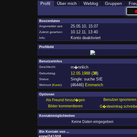
Profil
Über mich
Weblog
Gruppen
Fre
Boozerdaten
25.05.10, 15:07
Angemeldet seit:
10.12.11, 13:40
Zuletzt gesehen:
Konto deaktiviert
Info:
Profilbild
Benutzerinfos
m�nnlich
Geschlecht:
12.05.1988
(
38
)
Geburtstag:
Single: suche SIE
Status:
(46446)
Emmerich
Wohnort
(
Karte
)
:
Optionen
Benutzer ignorieren
Als Freund hinzuf�gen
Bilder kommentieren
G�steeintrag schreib
Kontaktmöglichkeiten
Keine Daten eingegeben
Bin Kontakt von ...
engel241008