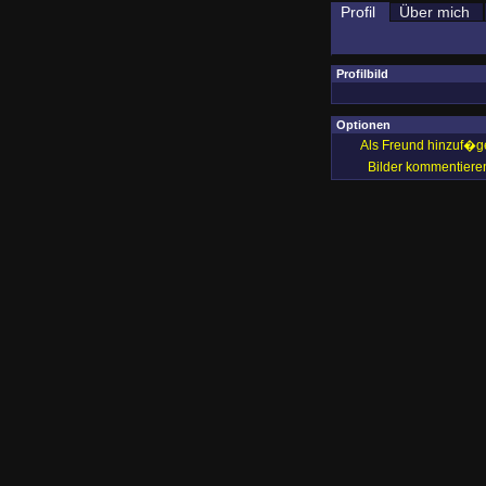
Profil
Über mich
Profilbild
Optionen
Als Freund hinzuf�g
Bilder kommentiere