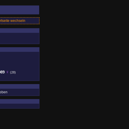
rtseite wechseln
♀
989
(28)
geben