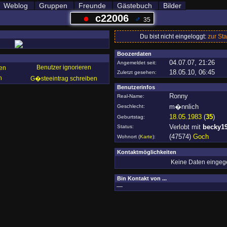
Weblog
Gruppen
Freunde
Gästebuch
Bilder
●
c22006
♂
35
Du bist nicht eingeloggt:
zur Sta
Boozerdaten
04.07.07, 21:26
Angemeldet seit:
Benutzer ignorieren
en
18.05.10, 06:45
Zuletzt gesehen:
n
G�steeintrag schreiben
Benutzerinfos
Ronny
Real-Name:
m�nnlich
Geschlecht:
18.05.1983
(
35
)
Geburtstag:
Verlobt mit
becky1
Status:
(47574)
Goch
Wohnort
(
Karte
)
:
Kontaktmöglichkeiten
Keine Daten einge
Bin Kontakt von ...
—