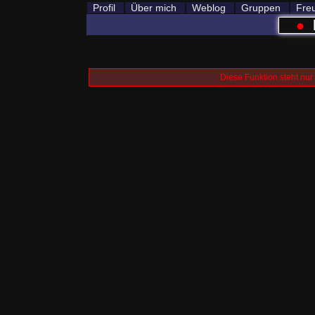
Profil
Über mich
Weblog
Gruppen
Fre
●
Diese Funktion steht nur