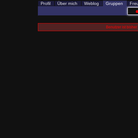
Profil
Über mich
Weblog
Gruppen
Fre
Benutzer ist bishe