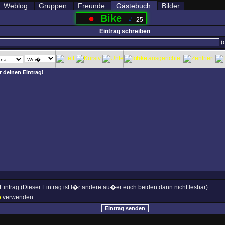
Weblog
Gruppen
Freunde
Gästebuch
Bilder
●
Bike
♂
25
Eintrag schreiben
(o
 Eintrag (Dieser Eintrag ist f�r andere au�er euch beiden dann nicht lesbar)
e
verwenden