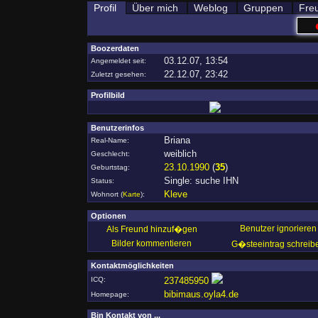
Profil
Über mich
Weblog
Gruppen
Fre
Boozerdaten
03.12.07, 13:54
Angemeldet seit:
22.12.07, 23:42
Zuletzt gesehen:
Profilbild
Benutzerinfos
Briana
Real-Name:
weiblich
Geschlecht:
23.10.1990
(
35
)
Geburtstag:
Single: suche IHN
Status:
Kleve
Wohnort
(
Karte
)
:
Optionen
Benutzer ignorieren
Als Freund hinzuf�gen
Bilder kommentieren
G�steeintrag schreib
Kontaktmöglichkeiten
ICQ:
237485950
bibimaus.oyla4.de
Homepage:
Bin Kontakt von ...